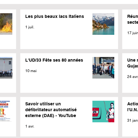
Les plus beaux lacs Italiens
Réun
sect
1 juil.
17 jui
L'UD/33 Fête ses 80 années
Une 
Guja
10 mai
24 avr
Savoir utiliser un
Actio
défibrillateur automatisé
l'U.N
externe (DAE) - YouTube
31 jan
1 avr.