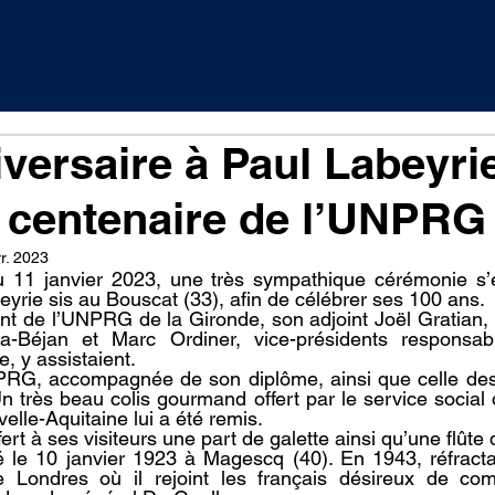
versaire à Paul Labeyrie
 centenaire de l’UNPRG
r. 2023
u 11 janvier 2023, une très sympathique cérémonie s’e
eyrie sis au Bouscat (33), afin de célébrer ses 100 ans.
ent de l’UNPRG de la Gironde, son adjoint Joël Gratian, D
pa-Béjan et Marc Ordiner, vice-présidents responsab
, y assistaient.
PRG, accompagnée de son diplôme, ainsi que celle des c
n très beau colis gourmand offert par le service social 
lle-Aquitaine lui a été remis.
fert à ses visiteurs une part de galette ainsi qu’une flû
 le 10 janvier 1923 à Magescq (40). En 1943, réfractair
Londres où il rejoint les français désireux de comb