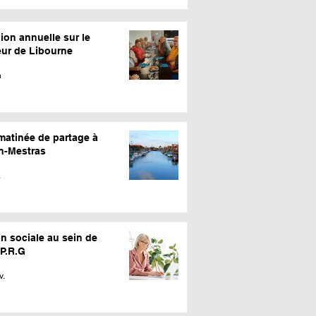
ion annuelle sur le
eur de Libourne
n
matinée de partage à
n-Mestras
.
n sociale au sein de
.P.R.G
v.