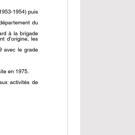
.
1953-1954) puis 
 département du 
rd à la brigade 
t d’origine, les 
9 avec le grade 
aite en 1975.
x activités de 