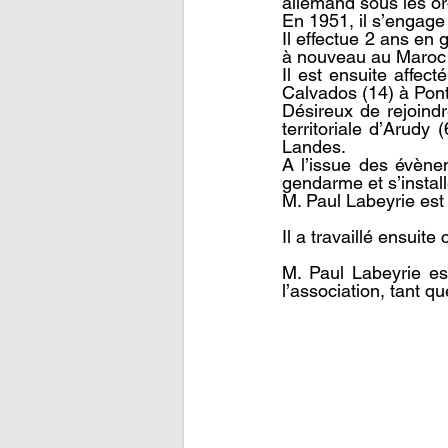
allemand sous les or
En 1951, il s’engage
Il effectue 2 ans en
à nouveau au Maroc 
Il est ensuite affe
Calvados (14) à Pont
Désireux de rejoindr
territoriale d’Arudy 
Landes.
A l’issue des évènem
gendarme et s’instal
M. Paul Labeyrie est t
Il a travaillé ensuit
M. Paul Labeyrie es
l’association, tant q