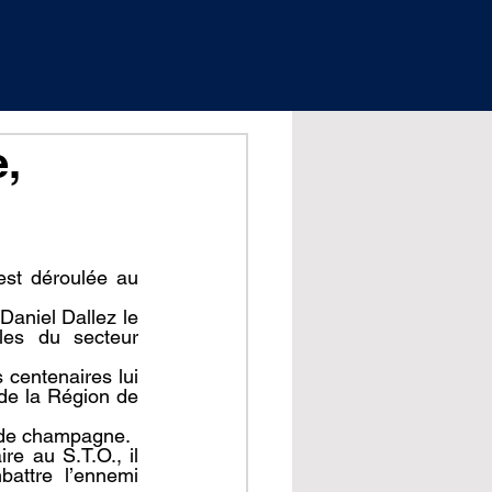
,
st déroulée au 
aniel Dallez le 
les du secteur 
entenaires lui 
de la Région de 
te de champagne.
e au S.T.O., il 
attre l’ennemi 