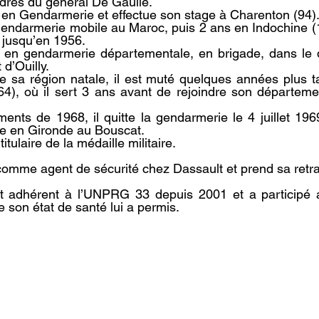
dres du général De Gaulle.
 en Gendarmerie et effectue son stage à Charenton (94)
 gendarmerie mobile au Maroc, puis 2 ans en Indochine (
jusqu’en 1956.
cté en gendarmerie départementale, en brigade, dans le
 d’Ouill
y
.
e sa région natale, il est muté quelques années plus ta
(64), où il sert 3 ans avant de rejoindre son départemen
ents de 1968, il quitte la gendarmerie le 4 juillet 196
le en Gironde au Bouscat.
itulaire de la médaille militaire.
e comme agent de sécurité chez Dassault et prend sa retr
t adhérent à l’UNPRG 33 depuis 2001 et a participé au
ue son état de santé lui a permis.