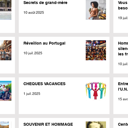
Secrets de grand-mère
Vous 
besoi
10 août 2025
19 jui
Réveillon au Portugal
Homm
silen
10 juil. 2025
les f
mété
10 jui
CHEQUES VACANCES
Entr
l'U.N
1 juil. 2025
15 avr
SOUVENIR ET HOMMAGE
Cent