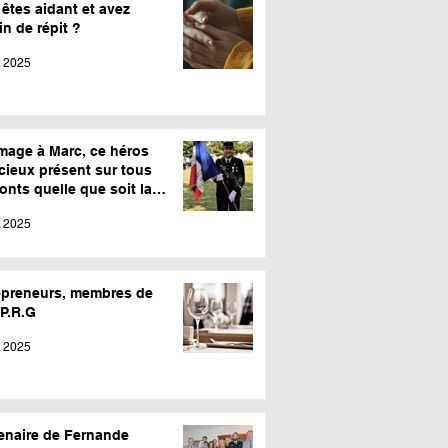
êtes aidant et avez
n de répit ?
l. 2025
age à Marc, ce héros
cieux présent sur tous
ronts quelle que soit la
o.
l. 2025
epreneurs, membres de
.P.R.G
. 2025
enaire de Fernande