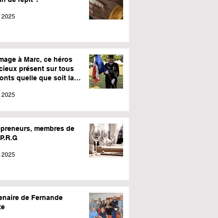
l. 2025
age à Marc, ce héros
cieux présent sur tous
ronts quelle que soit la
o.
l. 2025
epreneurs, membres de
.P.R.G
. 2025
enaire de Fernande
te