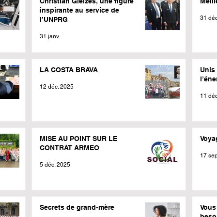
Christian Gleizes, une figure
Meil
inspirante au service de
31 déc
l’UNPRG
31 janv.
LA COSTA BRAVA
Unis 
l’éne
12 déc. 2025
11 déc
MISE AU POINT SUR LE
Voya
CONTRAT ARMEO
17 sep
5 déc. 2025
Secrets de grand-mère
Vous 
besoi