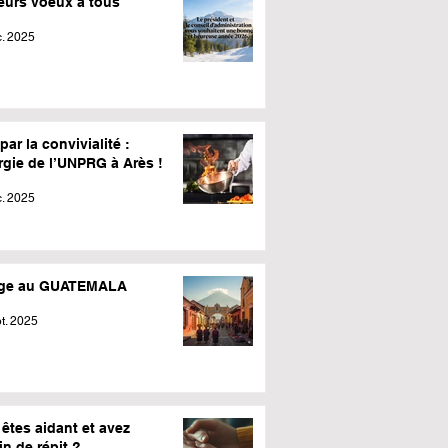
leurs voeux à tous
. 2025
par la convivialité :
rgie de l’UNPRG à Arès !
. 2025
ge au GUATEMALA
t. 2025
êtes aidant et avez
n de répit ?