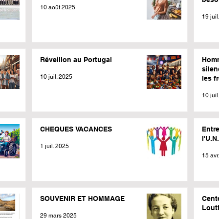
10 août 2025
19 jui
Réveillon au Portugal
Homm
silen
10 juil. 2025
les f
mété
10 jui
CHEQUES VACANCES
Entr
l'U.N
1 juil. 2025
15 avr
SOUVENIR ET HOMMAGE
Cent
Lout
29 mars 2025