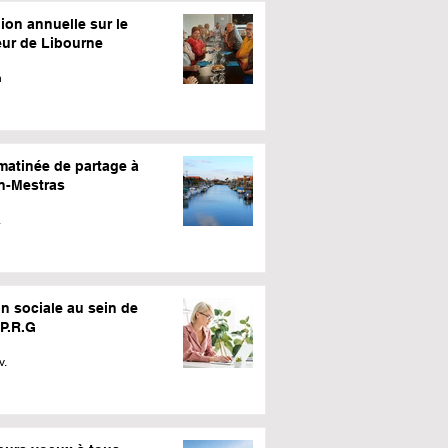
ion annuelle sur le
eur de Libourne
n
matinée de partage à
n-Mestras
.
n sociale au sein de
.P.R.G
v.