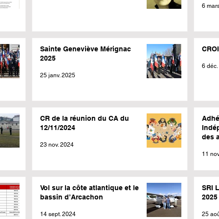
6 mar
Sainte Geneviève Mérignac
CROI
2025
6 déc.
25 janv. 2025
CR de la réunion du CA du
Adhé
12/11/2024
Indé
des a
23 nov. 2024
11 nov
Vol sur la côte atlantique et le
SRI 
bassin d’Arcachon
2025
14 sept. 2024
25 ao