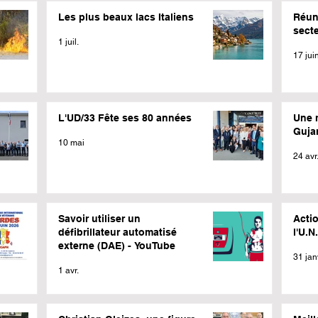
Les plus beaux lacs Italiens
Réun
sect
1 juil.
17 jui
L'UD/33 Fête ses 80 années
Une 
Guja
10 mai
24 avr
Savoir utiliser un
Actio
défibrillateur automatisé
l'U.N
externe (DAE) - YouTube
31 jan
1 avr.