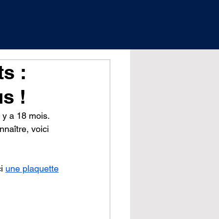
s :
s !
y a 18 mois. 
naître, voici 
i 
une plaquette