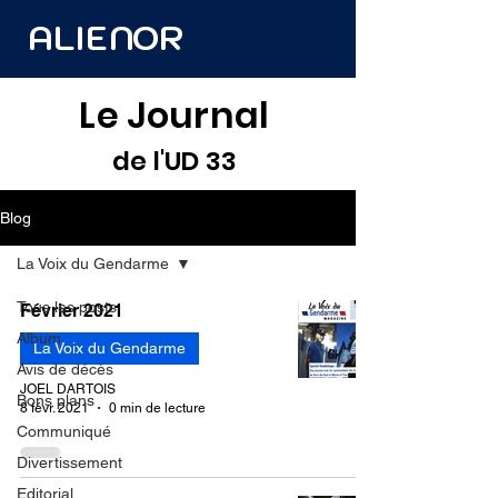
ALIENOR
Le Journal
de l'UD 33
Blog
La Voix du Gendarme
Tous les posts
Février 2021
Album
La Voix du Gendarme
Avis de décès
JOEL DARTOIS
Bons plans
8 févr. 2021
0 min de lecture
Communiqué
Divertissement
Editorial