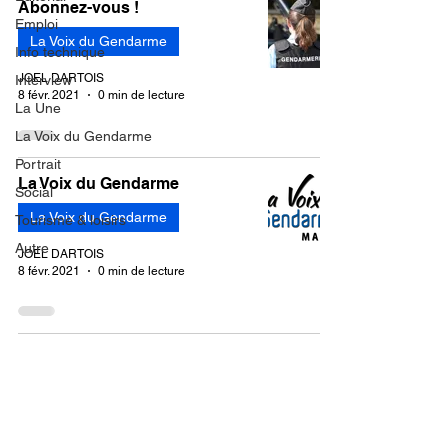
Abonnez-vous !
Emploi
La Voix du Gendarme
Info technique
JOEL DARTOIS
Interview
8 févr. 2021
0 min de lecture
La Une
La Voix du Gendarme
Portrait
La Voix du Gendarme
Social
La Voix du Gendarme
Tourisme & loisirs
Autre
JOEL DARTOIS
8 févr. 2021
0 min de lecture