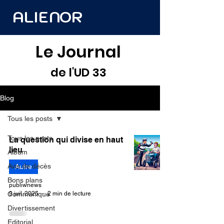
ALIENOR
Le Journal
de l'UD 33
Blog
Tous les posts
Tous les posts
La question qui divise en haut
lieu
Album
Avis de décès
Autre
Bons plans
publiwnews
9 juil. 2025
2 min de lecture
Communiqué
Divertissement
Editorial