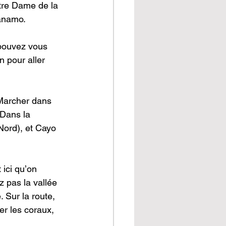
otre Dame de la 
ánamo.
 pouvez vous 
n pour aller 
 Marcher dans 
 Dans la 
Nord), et Cayo 
 ici qu’on 
 pas la vallée 
 Sur la route, 
er les coraux, 