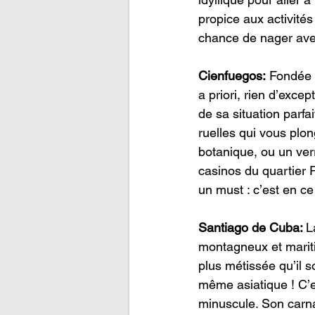
propice aux activités
chance de nager ave
Cienfuegos:
 Fondée p
a priori, rien d’exc
de sa situation parf
ruelles qui vous plon
botanique, ou un ver
casinos du quartier P
un must : c’est en c
Santiago de Cuba: 
L
montagneux et maritim
plus métissée qu’il s
même asiatique ! C’e
minuscule. Son carnav