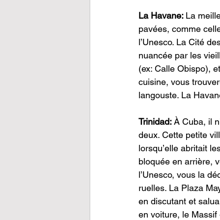
La Havane: 
La meill
pavées, comme celles 
l’Unesco. La Cité de
nuancée par les vieil
(ex: Calle Obispo), e
cuisine, vous trouve
langouste. La Havane
Trinidad: 
À Cuba, il n
deux. Cette petite vil
lorsqu’elle abritait l
bloquée en arrière, 
l’Unesco, vous la dé
ruelles. La Plaza Ma
en discutant et salu
en voiture, le Massif