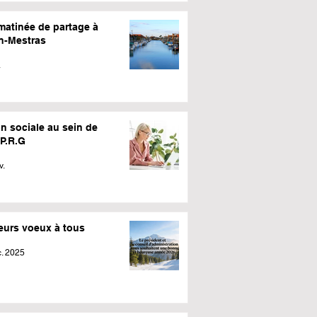
matinée de partage à
n-Mestras
.
n sociale au sein de
.P.R.G
v.
leurs voeux à tous
. 2025