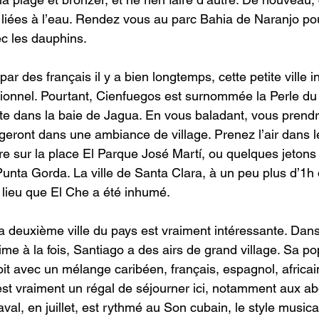
 liées à l’eau. Rendez vous au parc Bahia de Naranjo pou
c les dauphins.
ar des français il y a bien longtemps, cette petite ville in
eptionnel. Pourtant, Cienfuegos est surnommée la Perle du
aite dans la baie de Jagua. En vous baladant, vous prendr
geront dans une ambiance de village. Prenez l’air dans le
re sur la place El Parque José Martí, ou quelques jetons
unta Gorda. La ville de Santa Clara, à un peu plus d’1h 
e lieu que El Che a été inhumé.
a deuxième ville du pays est vraiment intéressante. Dan
e à la fois, Santiago a des airs de grand village. Sa pop
oit avec un mélange caribéen, français, espagnol, africain
st vraiment un régal de séjourner ici, notamment aux ab
al, en juillet, est rythmé au Son cubain, le style musical