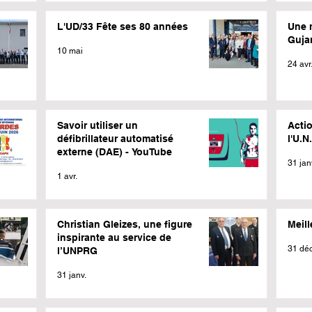
L'UD/33 Fête ses 80 années
Une 
Guja
10 mai
24 avr
Savoir utiliser un
Actio
défibrillateur automatisé
l'U.N
externe (DAE) - YouTube
31 jan
1 avr.
Christian Gleizes, une figure
Meil
inspirante au service de
31 déc
l’UNPRG
31 janv.