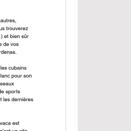
 autres, 
ous trouverez 
) et bien sûr 
e de vos 
árdenas.
 les cubains 
blanc pour son 
iseaux 
de sports 
 les dernières 
vaca est 
c’est un site 