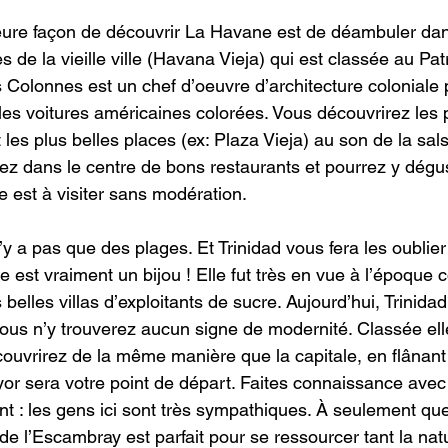
eure façon de découvrir La Havane est de déambuler dan
de la vieille ville (Havana Vieja) qui est classée au Pat
s Colonnes est un chef d’oeuvre d’architecture colonial
les voitures américaines colorées. Vous découvrirez les p
t les plus belles places (ex: Plaza Vieja) au son de la sal
rez dans le centre de bons restaurants et pourrez y dégu
 est à visiter sans modération.
’y a pas que des plages. Et Trinidad vous fera les oublier
le est vraiment un bijou ! Elle fut très en vue à l’époque c
es belles villas d’exploitants de sucre. Aujourd’hui, Trinida
vous n’y trouverez aucun signe de modernité. Classée ell
couvrirez de la même manière que la capitale, en flânant
yor sera votre point de départ. Faites connaissance avec 
ant : les gens ici sont très sympathiques. À seulement qu
 de l’Escambray est parfait pour se ressourcer tant la na