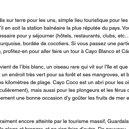
s sur terre pour les uns, simple lieu touristique pour les
il en soit la station balnéaire la plus réputée du pays. V
essaire pour y séjourner (hôtels, restaurants, clubs, etc…
turquoise, bordée de cocotiers. Si vous passez une parti
 profitez-en pour aller faire un tour à Cayo Blanco et C
ient de l’ibis blanc, un oiseau rare qui vit sur l’île et que
un endroit très vert pour sa forêt et ses mangroves, et 
es kilomètres de plage. Cayo Coco est un abri pour les o
culièrement), mais aussi pour les plongeurs et les férus 
lement une bonne occasion d’y goûter les fruits de mer et
raiment encore atteinte par le tourisme massif, Guardala
 la plage et bronzer, et ne rien faire d’autre. De nouveau, 