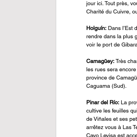
jour ici. Tout près, 
Charité du Cuivre, 
Holguín:
 Dans l’Est 
rendre dans la plus g
voir le port de Gibar
Camagüey:
 Très cha
les rues sera encore 
province de Camagüey
Caguama (Sud).
Pinar del Río:
 La pro
cultive les feuilles 
de Viñales et ses pet
arrêtez vous à Las T
Cayo Levisa est acce