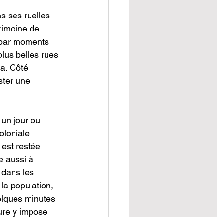
s ses ruelles 
rimoine de 
e par moments 
lus belles rues 
sa. Côté 
ster une 
 un jour ou 
oloniale 
d est restée 
e aussi à 
 dans les 
la population, 
elques minutes 
ture y impose 