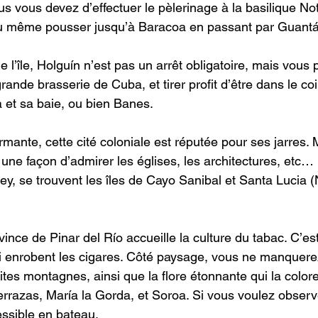
vous vous devez d’effectuer le pèlerinage à la basilique N
ou même pousser jusqu’à Baracoa en passant par Guant
de l’île, Holguín n’est pas un arrêt obligatoire, mais vous
rande brasserie de Cuba, et tirer profit d’être dans le coi
a et sa baie, ou bien Banes.
rmante, cette cité coloniale est réputée pour ses jarres.
une façon d’admirer les églises, les architectures, etc…
, se trouvent les îles de Cayo Sanibal et Santa Lucia (
vince de Pinar del Río accueille la culture du tabac. C’est
qui enrobent les cigares. Côté paysage, vous ne manquerez
ites montagnes, ainsi que la flore étonnante qui la colore.
errazas, María la Gorda, et Soroa. Si vous voulez observ
ssible en bateau.