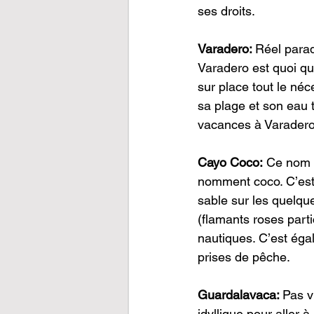
ses droits.
Varadero: 
Réel paradi
Varadero est quoi qu’
sur place tout le néc
sa plage et son eau 
vacances à Varadero,
Cayo Coco:
 Ce nom v
nomment coco. C’est 
sable sur les quelqu
(flamants roses parti
nautiques. C’est éga
prises de pêche.
Guardalavaca: 
Pas v
idyllique pour aller à