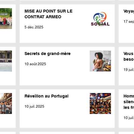
MISE AU POINT SUR LE
Voya
CONTRAT ARMEO
17 sep
5 déc. 2025
Secrets de grand-mère
Vous 
besoi
10 août 2025
19 jui
Réveillon au Portugal
Homm
silen
10 juil. 2025
les f
mété
10 jui