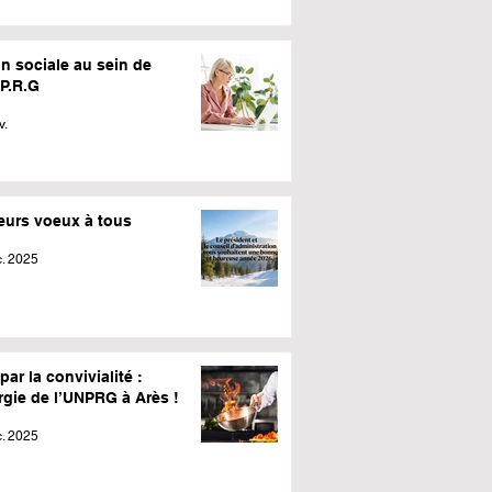
n sociale au sein de
.P.R.G
v.
leurs voeux à tous
. 2025
par la convivialité :
rgie de l’UNPRG à Arès !
. 2025