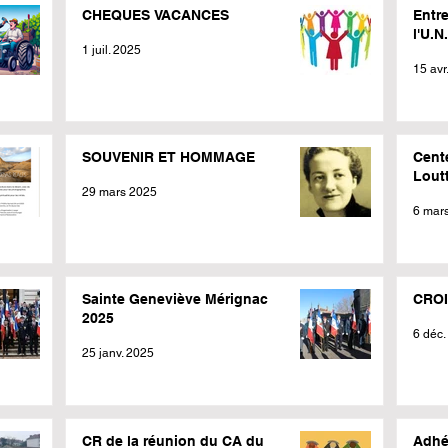
CHEQUES VACANCES
Entr
l'U.N
1 juil. 2025
15 avr
SOUVENIR ET HOMMAGE
Cent
Lout
29 mars 2025
6 mar
Sainte Geneviève Mérignac
CROI
2025
6 déc.
25 janv. 2025
CR de la réunion du CA du
Adhé