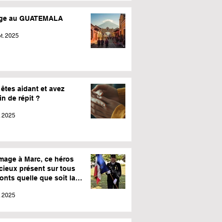
ge au GUATEMALA
t. 2025
êtes aidant et avez
n de répit ?
l. 2025
age à Marc, ce héros
cieux présent sur tous
ronts quelle que soit la
o.
l. 2025