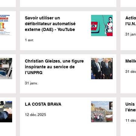
Savoir utiliser un
Actio
défibrillateur automatisé
l'U.N
externe (DAE) - YouTube
31 jan
1 avr.
Christian Gleizes, une figure
Meil
inspirante au service de
31 déc
l’UNPRG
31 janv.
LA COSTA BRAVA
Unis 
l’éne
12 déc. 2025
11 déc