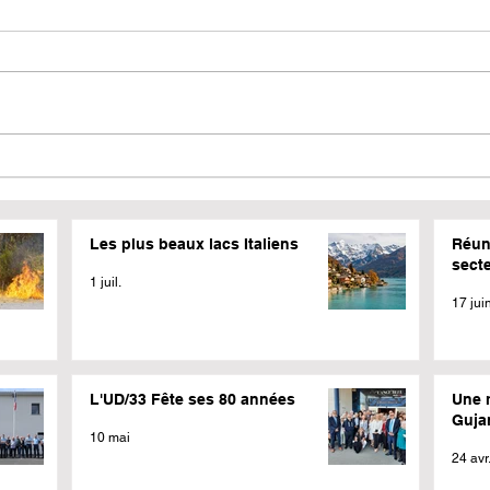
Les plus beaux lacs Italiens
Réun
sect
1 juil.
17 jui
L'UD/33 Fête ses 80 années
Une 
Guja
10 mai
24 avr