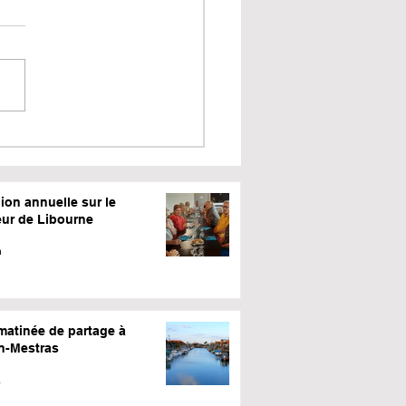
ion annuelle sur le
eur de Libourne
n
matinée de partage à
n-Mestras
.