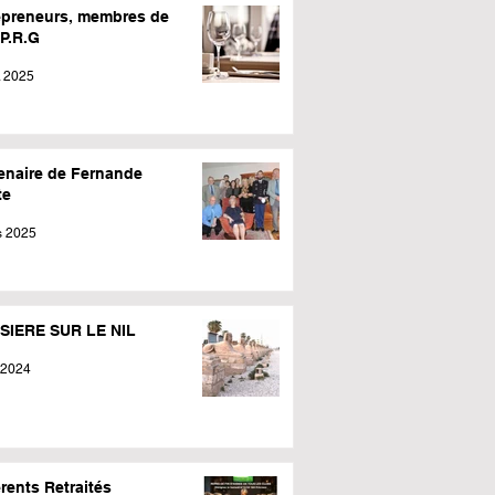
epreneurs, membres de
.P.R.G
. 2025
enaire de Fernande
te
s 2025
SIERE SUR LE NIL
 2024
rents Retraités