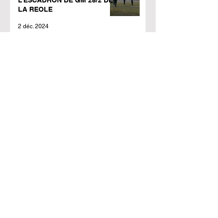
LA REOLE
2 déc. 2024
CR de la réunion du CA du
12/11/2024
23 nov. 2024
Adhérents Retraités
Indépendants : Venez faire
des affaires avec nous !
11 nov. 2024
PROTECTION SANTE
COMPLEMENTAIRE
4 oct. 2024