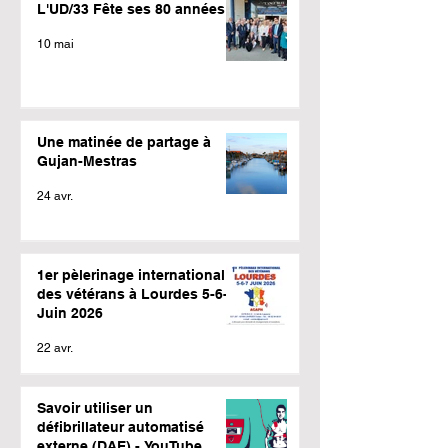
L'UD/33 Fête ses 80 années
10 mai
Une matinée de partage à
Gujan-Mestras
24 avr.
1er pèlerinage international
des vétérans à Lourdes 5-6-7
Juin 2026
22 avr.
Savoir utiliser un
défibrillateur automatisé
externe (DAE) - YouTube