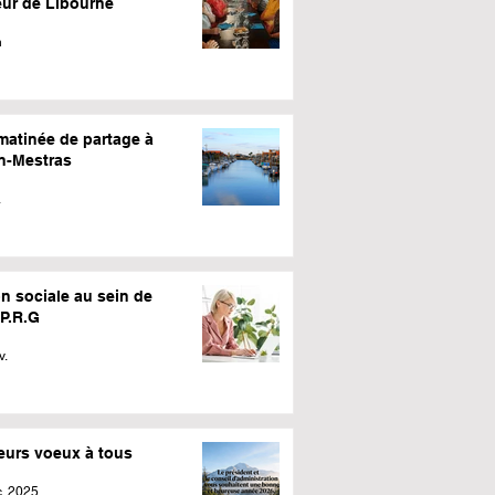
eur de Libourne
n
matinée de partage à
n-Mestras
.
n sociale au sein de
.P.R.G
v.
leurs voeux à tous
. 2025