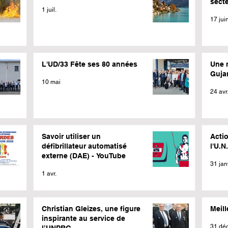
sect
1 juil.
17 jui
L'UD/33 Fête ses 80 années
Une 
Guja
10 mai
24 avr
Savoir utiliser un
Actio
défibrillateur automatisé
l'U.N
externe (DAE) - YouTube
31 jan
1 avr.
Christian Gleizes, une figure
Meil
inspirante au service de
31 déc