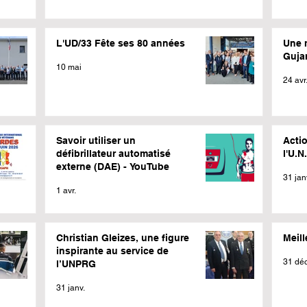
L'UD/33 Fête ses 80 années
Une 
Guja
10 mai
24 avr
Savoir utiliser un
Actio
défibrillateur automatisé
l'U.N
externe (DAE) - YouTube
31 jan
1 avr.
Christian Gleizes, une figure
Meil
inspirante au service de
31 déc
l’UNPRG
31 janv.