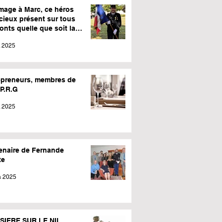
age à Marc, ce héros
cieux présent sur tous
ronts quelle que soit la
o.
l. 2025
epreneurs, membres de
.P.R.G
. 2025
enaire de Fernande
te
s 2025
SIERE SUR LE NIL