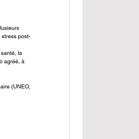
lusieurs 
 stress post-
santé, la 
b agréé, à 
naire (UNEO, 