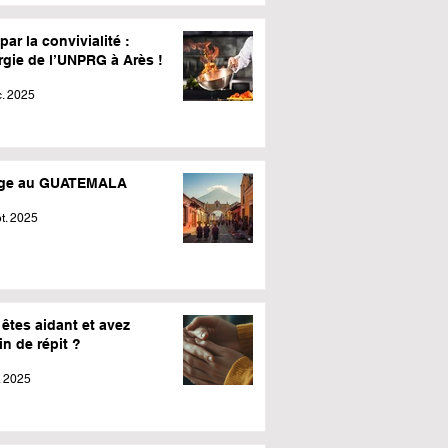
par la convivialité :
rgie de l’UNPRG à Arès !
. 2025
ge au GUATEMALA
t. 2025
êtes aidant et avez
n de répit ?
l. 2025