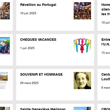
Réveillon au Portugal
Homm
silen
10 juil. 2025
les f
mété
10 jui
CHEQUES VACANCES
Entr
l'U.N
1 juil. 2025
15 avr
SOUVENIR ET HOMMAGE
Cent
Lout
29 mars 2025
6 mar
Sainte Geneviève Mérignac
CROI