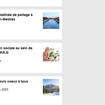
matinée de partage à
n-Mestras
.
n sociale au sein de
.P.R.G
v.
leurs voeux à tous
. 2025