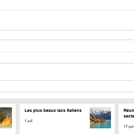
Les plus beaux lacs Italiens
Réun
sect
1 juil.
17 jui