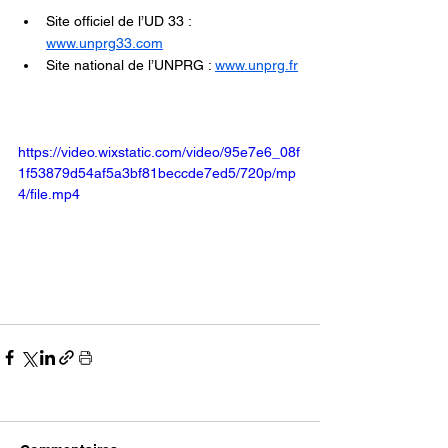
Site officiel de l’UD 33 : 
www.unprg33.com
Site national de l’UNPRG : 
www.unprg.fr
https://video.wixstatic.com/video/95e7e6_08f
1f53879d54af5a3bf81beccde7ed5/720p/mp
4/file.mp4