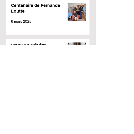
Centenaire de Fernande
Loutte
6 mars 2025
Vœux du Général
commandant la zone de
défense Sud-ouest
29 janv. 2025
Sainte Geneviève Mérignac
2025
25 janv. 2025
CROISIERE SUR LE NIL